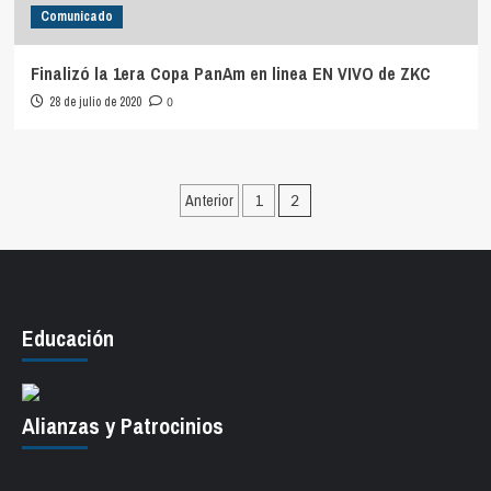
Comunicado
Finalizó la 1era Copa PanAm en linea EN VIVO de ZKC
28 de julio de 2020
0
Paginación
Anterior
1
2
de
entradas
Educación
Alianzas y Patrocinios