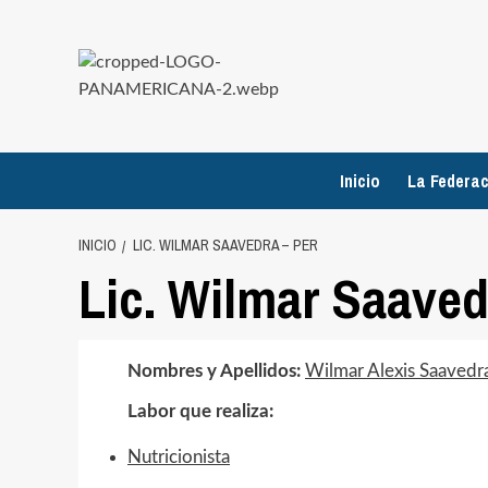
Saltar
al
contenido
Inicio
La Federac
INICIO
LIC. WILMAR SAAVEDRA – PER
Lic. Wilmar Saave
Nombres y Apellidos:
Wilmar Alexis Saaved
Labor que realiza:
Nutricionista