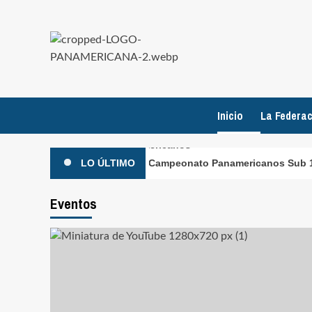
Inicio
La Federac
Campeonato Panamericanos Sub 15 y S
LO ÚLTIMO
dario 2027
Eventos