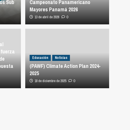
os Sub
Campeonato Panamericano
Mayores Panamá 2026
13 de abril de 2026
0
al
 fuerza
de
Educación
Noticias
spuesta
(PAWF) Climate Action Plan 2024-
2025
18 de diciembre de 2025
0