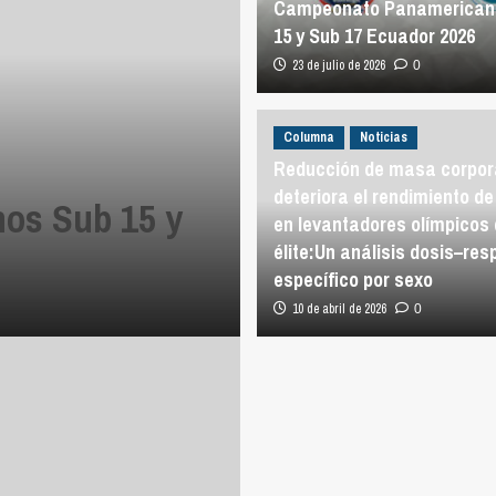
Campeonato Panamerican
15 y Sub 17 Ecuador 2026
23 de julio de 2026
0
Columna
Noticias
Reducción de masa corpor
deteriora el rendimiento de
os Sub 15 y
en levantadores olímpicos 
élite:Un análisis dosis–re
específico por sexo
10 de abril de 2026
0