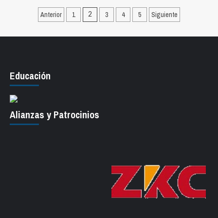
Paginación
Anterior
1
3
4
5
Siguiente
2
de
entradas
Educación
Alianzas y Patrocinios