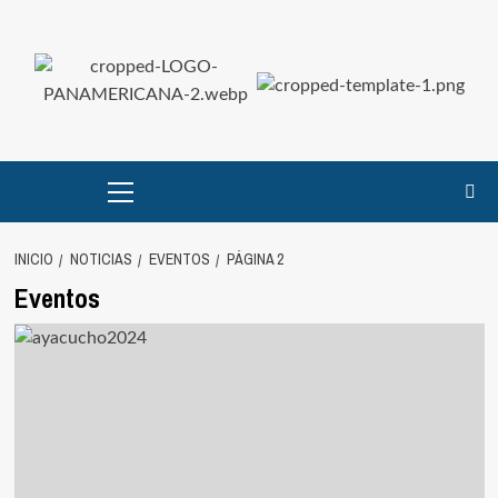
Saltar
al
contenido
Menú
principal
INICIO
NOTICIAS
EVENTOS
PÁGINA 2
Eventos