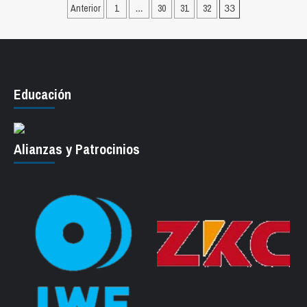
Paginación
Anterior
1
…
30
31
32
33
de
entradas
Educación
Alianzas y Patrocinios