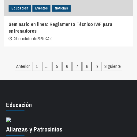
Educación
Eventos
Noticias
Seminario en linea: Reglamento Técnico IWF para
entrenadores
26 de octubre de 2020
0
Paginación
Anterior
1
…
5
6
7
8
9
Siguiente
de
entradas
Educación
Alianzas y Patrocinios