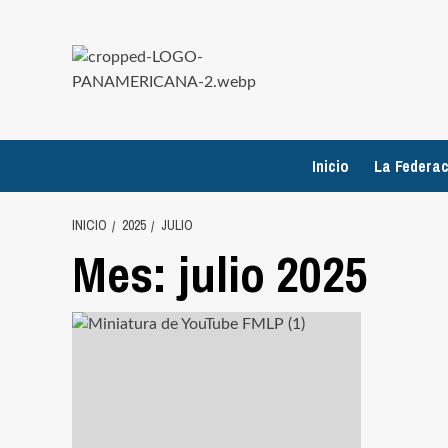
Saltar
al
contenido
Inicio
La Federac
INICIO
2025
JULIO
Mes:
julio 2025