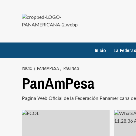
Saltar
al
contenido
Inicio
La Federac
INICIO
PANAMPESA
PÁGINA 3
PanAmPesa
Pagina Web Oficial de la Federación Panamericana d