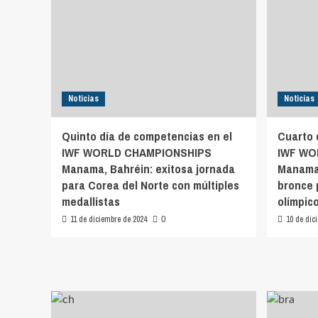
Noticias
Noticias
Quinto día de competencias en el
Cuarto 
IWF WORLD CHAMPIONSHIPS
IWF WO
Manama, Bahréin: exitosa jornada
Manama,
para Corea del Norte con múltiples
bronce 
medallistas
olímpic
11 de diciembre de 2024
10 de dic
0