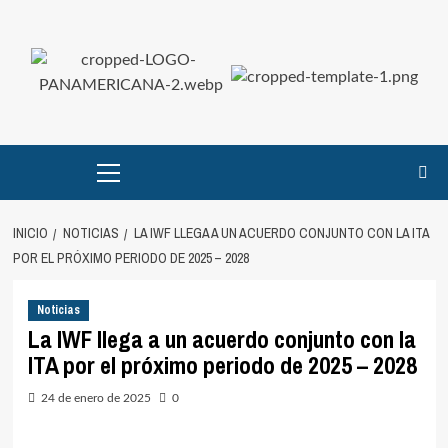
Saltar
al
contenido
Menú
principal
INICIO
NOTICIAS
LA IWF LLEGA A UN ACUERDO CONJUNTO CON LA ITA
POR EL PRÓXIMO PERIODO DE 2025 – 2028
Noticias
La IWF llega a un acuerdo conjunto con la
ITA por el próximo periodo de 2025 – 2028
24 de enero de 2025
0