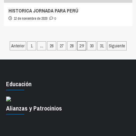
HISTORICA JORNADA PARA PERÚ
12 de noviembre de 2020
0
Paginación
Anterior
1
…
26
27
28
29
30
31
Siguiente
de
entradas
Educación
Alianzas y Patrocinios