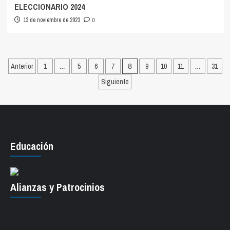
ELECCIONARIO 2024
13 de noviembre de 2023
0
Paginación
Anterior
1
…
5
6
7
8
9
10
11
…
31
de
Siguiente
entradas
Educación
Alianzas y Patrocinios