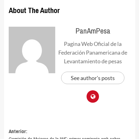
About The Author
PanAmPesa
Pagina Web Oficial de la
Federación Panamericana de
Levantamiento de pesas
See author's posts
Navegación
Anterior:
Comisión de Mujeres de la IWF: primer seminario web sobre