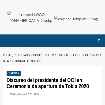
Saltar
al
contenido
Menú
principal
INICIO
NOTICIAS
DISCURSO DEL PRESIDENTE DEL COI EN CEREMONIA
DE APERTURA DE TOKIO 2020
Noticias
Discurso del presidente del COI en
Ceremonia de apertura de Tokio 2020
23 de julio de 2021
0