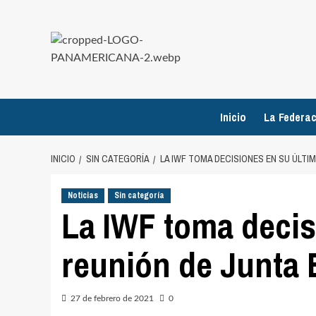
Saltar
al
contenido
Inicio
La Federac
INICIO
SIN CATEGORÍA
LA IWF TOMA DECISIONES EN SU ÚLTI
Noticias
Sin categoría
La IWF toma decis
reunión de Junta 
27 de febrero de 2021
0