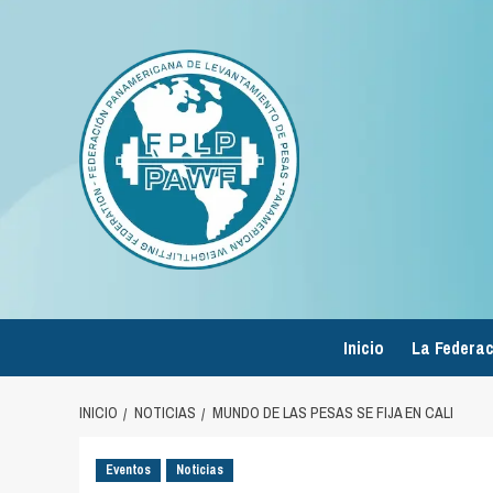
Saltar
al
contenido
Inicio
La Federac
INICIO
NOTICIAS
MUNDO DE LAS PESAS SE FIJA EN CALI
Eventos
Noticias