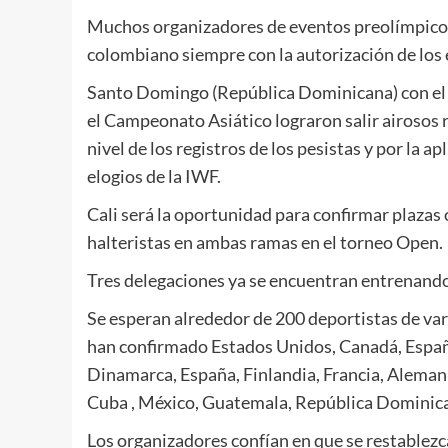
Muchos organizadores de eventos preolímpicos 
colombiano siempre con la autorización de los 
Santo Domingo (República Dominicana) con el
el Campeonato Asiático lograron salir airosos 
nivel de los registros de los pesistas y por la a
elogios de la IWF.
Cali será la oportunidad para confirmar plazas 
halteristas en ambas ramas en el torneo Open.
Tres delegaciones ya se encuentran entrenando 
Se esperan alrededor de 200 deportistas de va
han confirmado Estados Unidos, Canadá, España,
Dinamarca, España, Finlandia, Francia, Alemania,
Cuba , México, Guatemala, República Dominic
Los organizadores confían en que se restablezca