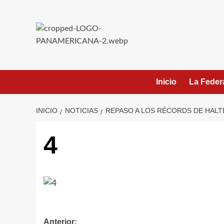
Saltar
al
contenido
Inicio
La Feder
INICIO
NOTICIAS
REPASO A LOS RÉCORDS DE HALTE
4
Navegación
Anterior: