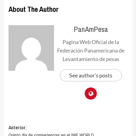
About The Author
PanAmPesa
Pagina Web Oficial de la
Federación Panamericana de
Levantamiento de pesas
See author's posts
Navegación
Anterior:
Quinto día de competencias en el IWF WORLD