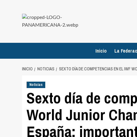
Saltar
al
contenido
Inicio
La Federac
INICIO
NOTICIAS
SEXTO DÍA DE COMPETENCIAS EN EL IWF W
Noticias
Sexto día de comp
World Junior Cha
España: important