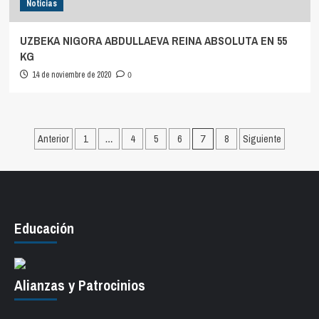
Noticias
UZBEKA NIGORA ABDULLAEVA REINA ABSOLUTA EN 55
KG
14 de noviembre de 2020
0
Paginación
Anterior
1
…
4
5
6
7
8
Siguiente
de
entradas
Educación
Alianzas y Patrocinios