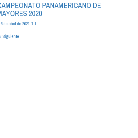
CAMPEONATO PANAMERICANO DE
MAYORES 2020
1
6 de abril de 2021
aginación
3
Siguiente
e
tradas