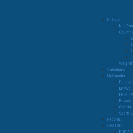
Noticias
Noti Pa
Column
D
C
L
J
Weightli
Calendario
Multimedia
Podcast
En vivo
FPLP T
Revista
Galería
Sports C
Récords
CHATBOT
DOPIBO