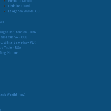
Humberto Selvetti
Christine Girard
La agenda 2020 del COI
nam
a
ragos Doru Stanica – BRA
arlos Cuervo – CUB
ic. Wilmar Saavedra – PER
oe Triolo – USA
fting Platform
V
ards Weightlifting
T