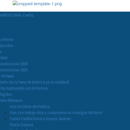
 y Misión
jecutivo
s
vidad
esoluciones 2024
esoluciones 2025
 la Fama
Salón de la Fama de América ya es realidad!
ita inaplazable con la historia…
legidos
ress Releases
Una iniciativa alentadora
Solo con trabajo duro y compromiso se consigue tal honor
Carlos Padilla honra a Soraya Jiménez
Fiesta Cubana