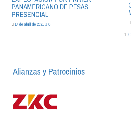
PANAMERICANO DE PESAS
PRESENCIAL
0
17 de abril de 2021
P
1
2
d
en
Alianzas y Patrocinios