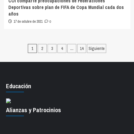
COI comparte preocupaciones de Federaciones
Deportivas sobre plan de FIFA de Copa Mundial cada dos
años
17 de octubre de 2021
0
Paginación
1
2
3
4
…
14
Siguiente
de
entradas
Educación
Alianzas y Patrocinios