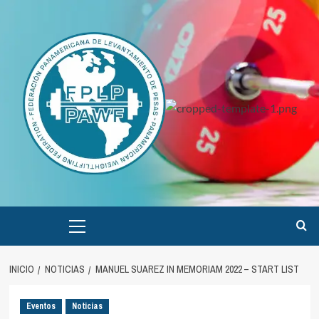
Saltar
al
contenido
Menú
principal
INICIO
NOTICIAS
MANUEL SUAREZ IN MEMORIAM 2022 – START LIST
Eventos
Noticias