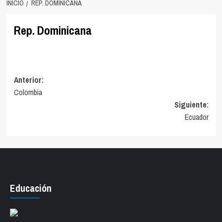
INICIO
REP. DOMINICANA
Rep. Dominicana
Navegación
Anterior:
Colombia
de
Siguiente:
entradas
Ecuador
Educación