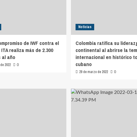
Noticias
ompromiso de IWF contra el
Colombia ratifica su lideraz
 ITA realiza más de 2.300
continental al abrirse la t
 al año
internacional en histórico t
cubano
 de 2022
0
29 de marzo de 2022
0