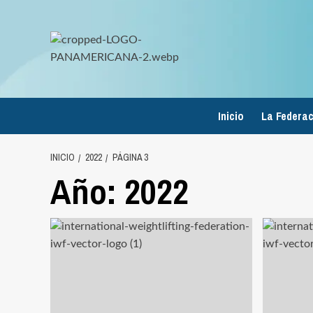
Saltar
al
contenido
Inicio
La Federac
INICIO
2022
PÁGINA 3
Año:
2022