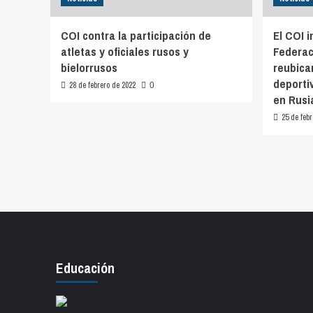
COI contra la participación de
El COI i
atletas y oficiales rusos y
Federac
bielorrusos
reubica
deporti
28 de febrero de 2022
0
en Rusia
25 de febr
Educación