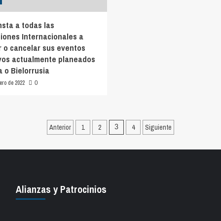
nsta a todas las
iones Internacionales a
r o cancelar sus eventos
vos actualmente planeados
 o Bielorrusia
ero de 2022
0
Paginación
Anterior
1
2
4
Siguiente
3
de
entradas
Alianzas y Patrocinios