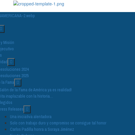
 y Misión
jecutivo
s
vidad
esoluciones 2024
esoluciones 2025
 la Fama
Salón de la Fama de América ya es realidad!
ita inaplazable con la historia…
legidos
ress Releases
Una iniciativa alentadora
Solo con trabajo duro y compromiso se consigue tal honor
Carlos Padilla honra a Soraya Jiménez