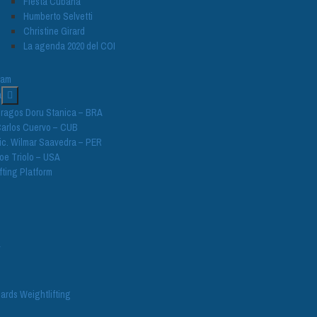
Fiesta Cubana
Humberto Selvetti
Christine Girard
La agenda 2020 del COI
nam
a
ragos Doru Stanica – BRA
arlos Cuervo – CUB
ic. Wilmar Saavedra – PER
oe Triolo – USA
fting Platform
V
ards Weightlifting