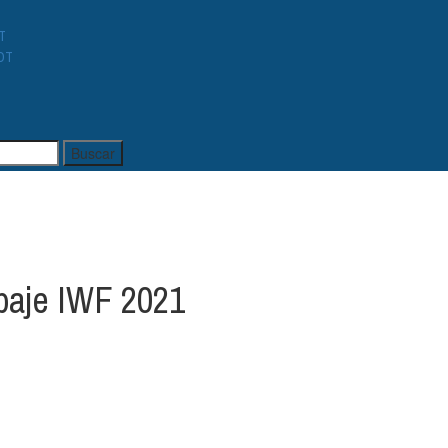
T
OT
paje IWF 2021