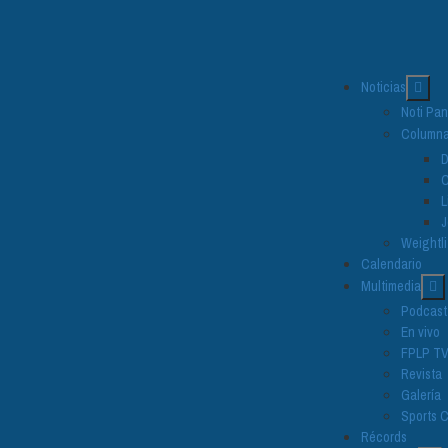
Noticias
Noti Pa
Column
D
C
L
J
Weightli
Calendario
Multimedia
Podcast
En vivo
FPLP T
Revista
Galería
Sports C
Récords