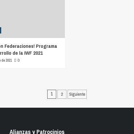
ón Federaciones! Programa
rollo de la IWF 2021
o de 2021
0
Paginación
2
Siguiente
1
de
entradas
Alianzas y Patrocinios